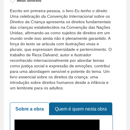
Meus favoritos
Escrito em primeira pessoa, o livro
Eu tenho o direito:
Qual seu ciclo de atuação?
Uma celebração da Convenção Internacional sobre os
Direitos da Criança
apresenta os direitos fundamentais
das crianças estabelecidos na Convenção das Nações
Quero receber novidades para
Unidas, afirmando-as como sujeitos de direitos em um
professores.
mundo onde isso ainda não é plenamente garantido. A
Ao enviar, você concorda com nossa
força do texto se articula com ilustrações vivas e
política de privacidade
plurais, que expressam diversidade e pertencimento. O
trabalho de Reza Dalvand, autor e ilustrador
Ir para a obra
reconhecido internacionalmente por abordar temas
como justiça social e expressão de emoções, contribui
para uma abordagem sensível e potente do tema. Um
livro essencial sobre os direitos da criança: uma
introdução sobre direitos humanos desde a infância e
um lembrete para os adultos.
Sobre a obra
Quem é quem nesta obra